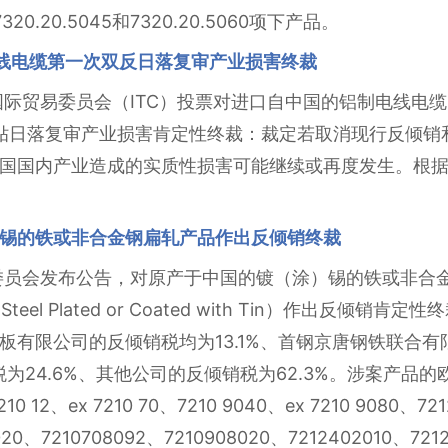
320.20.5045和7320.20.5060项下产品。
电线电缆第一次双反日落复审产业损害终裁
际贸易委员会（ITC）投票对进口自中国的铝制电线电缆（Alumi
贴日落复审产业损害肯定性终裁：裁定若取消现行反倾销
国国内产业造成的实质性损害可能继续或再度发生。根
锡的铁或非合金钢扁轧产品作出反倾销终裁
委员会发布公告，对原产于中国的镀（涂）锡的铁或非合金钢扁轧产
-alloy Steel Plated or Coated with Tin）作
有限公司的反倾销税均为13.1%、首钢京唐钢铁联合有限
24.6%、其他公司的反倾销税为62.3%。涉案产品的欧盟CN
10 12、ex 7210 70、7210 9040、ex 7210 9080、72
020、7210708092、7210908020、7212402010、721