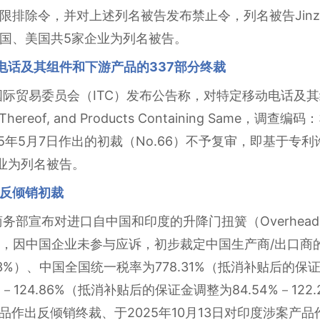
排除令，并对上述列名被告发布禁止令，列名被告Jinzi J
国、美国共5家企业为列名被告。
动电话及其组件和下游产品的337部分终裁
国国际贸易委员会（ITC）发布公告称，对特定移动电话及其组件
ts Thereof, and Products Containing Same，调查
5年5月7日作出的初裁（No.66）不予复审，即基于专
业为列名被告。
反倾销初裁
部宣布对进口自中国和印度的升降门扭簧（Overhead Door C
销初裁，因中国企业未参与应诉，初步裁定中国生产商/出口商的
3%）、中国全国统一税率为778.31%（抵消补贴后的保证
%－124.86%（抵消补贴后的保证金调整为84.54%－12
案产品作出反倾销终裁、于2025年10月13日对印度涉案