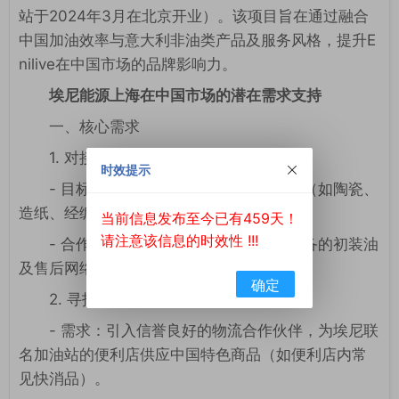
站于2024年3月在北京开业）。该项目旨在通过融合
中国加油效率与意大利非油类产品及服务风格，提升E
nilive在中国市场的品牌影响力。
埃尼能源上海在中国市场的潜在需求支持
一、核心需求
1. 对接原始设备制造商
时效提示
- 目标行业：汽车、摩托车、工业机械（如陶瓷、
造纸、经编机械制造商）。
当前信息发布至今已有459天！
请注意该信息的时效性 !!!
- 合作内容：推广埃尼润滑油用于其设备的初装油
及售后网络供应。
确定
2. 寻找优质物流运营商
- 需求：引入信誉良好的物流合作伙伴，为埃尼联
名加油站的便利店供应中国特色商品（如便利店内常
见快消品）。