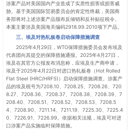
涉案产品对美国国内产业造成了实质性损害或损害威
胁。基于美国国际贸易委员会的肯定性终裁，美国商
务部将对上述涉案产品颁布反倾销和反补贴征税令。
本案主要涉及美国海关编码2918.99.2010项下产品。
三、埃及对热轧板卷启动保障措施调查
2025年4月29日，WTO保障措施委员会发布埃及
代表团向其提交的保障措施通报。2025年4月27日，
埃及在其官方公报发布消息称，应埃及生产商申请，
埃及于2025年4月22日对进口热轧板卷（Hot Rolled
Flat Steel (HRC/HRFS)）启动保障措施调查。涉案产
品的埃及税号为7208.10、7208.25、7208.26、720
8.27、7208.36、7208.37、7208.38、7208.39、7
208.40、7208.51、7208.52、7208.53、7208.5
4、7208.90、7211.14、7211.19、7225.30、7225.4
0、7226.91、7226.99。依据相关法规，埃及可对进
口涉案产品实施临时保障措施。