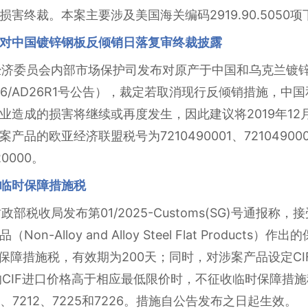
害终裁。本案主要涉及美国海关编码2919.90.5050
对中国镀锌钢板反倾销日落复审终裁披露
欧亚经济委员会内部市场保护司发布对原产于中国和乌克兰镀
436/AD26R1号公告），裁定若取消现行反倾销措施，
造成的损害将继续或再度发生，因此建议将2019年12月
欧亚经济联盟税号为7210490001、7210490009、7
20000。
临时保障措施税
政部税收局发布第01/2025-Customs(SG)号通报称，
-Alloy and Alloy Steel Flat Product
保障措施税，有效期为200天；同时，对涉案产品设定CI
品的CIF进口价格高于相应最低限价时，不征收临时保障措
211、7212、7225和7226。措施自公告发布之日起生效。