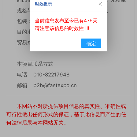
时效提示
规格与数量：99%纯度，200,000 公吨
当前信息发布至今已有479天！
包装：船舱散装
请注意该信息的时效性 !!!
目的港：中国镇江港
贸易条款：CFR
确定
本项目联系方式
电话 010-82217948
邮箱 b2b@fastexpo.cn
本网站不对所提供项目信息的真实性、准确性或
可行性做出任何形式的保证，基于此信息而产生的任
何法律后果与本网站无关。