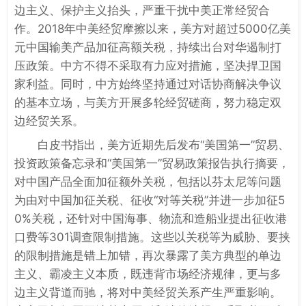
边主义、保护主义抬头，严重干扰中美正常经贸合
作。2018年中美经贸摩擦以来，美方对超过5000亿美
元中国输美产品加征高额关税，持续出台对华遏制打
压政策。中方不得不采取有力应对措施，坚决捍卫国
家利益。同时，中方始终坚持通过对话协商解决争议
的基本立场，与美方开展多轮经贸磋商，努力稳定双
边经贸关系。
白皮书指出，美方近期先后发布“美国第一”贸易、
投资政策备忘录和“美国第一”贸易政策报告执行摘要，
对中国产品全面加征额外关税，包括以芬太尼等问题
为由对中国加征关税、征收“对等关税”并进一步加征5
0%关税，还针对中国海事、物流和造船业提出征收港
口费等301调查限制措施。这些以关税等为威胁、要挟
的限制措施是错上加错，再次暴露了美方典型的单边
主义、霸凌主义本质，既违背市场经济规律，更与多
边主义背道而驰，将对中美经贸关系产生严重影响。