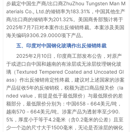
步裁定中国生产商/出口商ZhuZhou Tungsten Man M
aterials Co., Ltd.的倾销率为183.31%，中国其他生产
商/出口商的倾销率为201.32%。美国商务部预计将于
2025年7月7日对本案作出反倾销终裁。本案涉及美国
海关编码9306.29.0000项下产品。
五、印度对中国钢化玻璃作出反倾销终裁
2025年2月10日，印度商工部发布公告，对原产
于或进口自中国和越南的有涂层或无涂层纹理钢化玻
璃（Textured Tempered Coated and Uncoated Gl
ass）作出反倾销肯定性终裁，建议对上述国家的涉案
产品征收5年的反倾销税，税额为进口商品报关价（la
nded value，前提是低于最低限价）与最低限价的差
额部分，最低限价分别为：中国658－664美元/吨，
越南570－664美元/吨。涉案产品为透射率至少90.
5%，厚度小于等于4.2毫米（含0.2毫米的公差）且至
少一个边的尺寸大于1500毫米，无论是否涂层的钢化