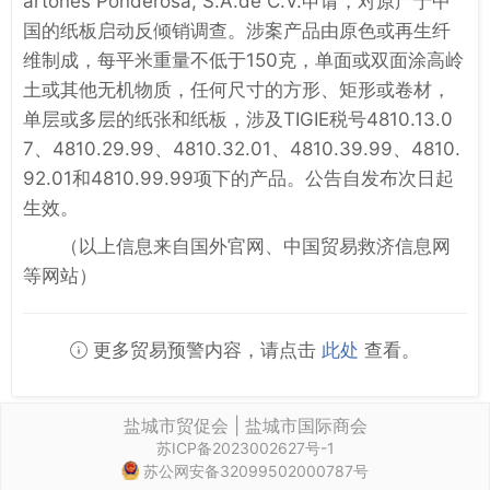
artones Ponderosa, S.A.de C.V.申请，对原产于中
国的纸板启动反倾销调查。涉案产品由原色或再生纤
维制成，每平米重量不低于150克，单面或双面涂高岭
土或其他无机物质，任何尺寸的方形、矩形或卷材，
单层或多层的纸张和纸板，涉及TIGIE税号4810.13.0
7、4810.29.99、4810.32.01、4810.39.99、4810.
92.01和4810.99.99项下的产品。公告自发布次日起
生效。
（以上信息来自国外官网、中国贸易救济信息网
等网站）
更多贸易预警内容，请点击
此处
查看。
盐城市贸促会 | 盐城市国际商会
苏ICP备2023002627号-1
苏公网安备32099502000787号