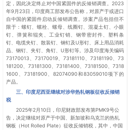
定，因此决定终止对中国紧固件的反倾销调查。2023
年9月23日，印度商工部发布公告称，对原产于或进口
自中国的紧固件启动反倾销调查。涉案产品包括但不
限于：螺钉、螺栓、螺母、线圈钉、混凝土钉、小眼
钉、弹簧和辊夹、工业钉销、钢带密封件、塑料条
钉、电缆夹钉、散装钉、钢钉及U形钉、床上用品消耗
品、钢钉、夹钉、角钉、U形钉等。涉及印度海关编码
73170013、73170019、73181110、73181190、73
181200、73181300、73181400、73181500、7318
1600、73181900、82074090和83059010项下的
产品。
三、印度尼西亚继续对涉华热轧钢板征收反倾销
税
2025年2月10日，印尼财政部发布第PMK9号公
告，决定继续对原产于中国、新加坡和乌克兰的热轧
钢板（Hot Rolled Plate）征收反倾销税，其中，中国