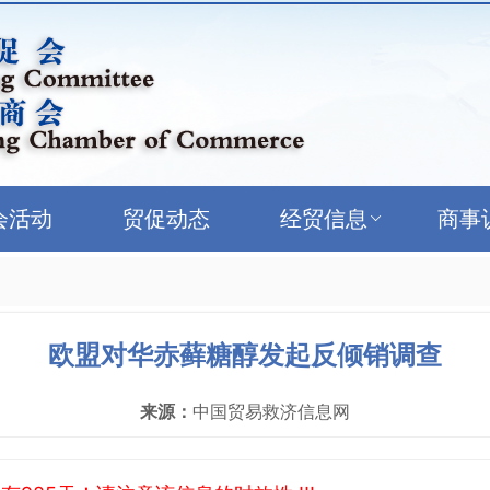
会活动
贸促动态
经贸信息
商事
欧盟对华赤藓糖醇发起反倾销调查
来源：
中国贸易救济信息网