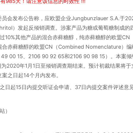
985天！请注意该信息的时效性 !!!
委员会发布公告称，应欧盟企业Jungbunzlauer S.A.于
thritol）发起反倾销调查。涉案产品为糖或葡萄糖制成
0%其他产品的混合赤藓糖醇，纯赤藓糖醇的欧盟CN（Combi
混合赤藓糖醇的欧盟CN（Combined Nomenclature）编码为e
 49 00 15、2106 90 92 65和2106 90 98 15）
查期为2020年1月1日至倾销调查期结束。预计初裁结果将
立案之日起14个月内发布。
之日起15日内提交听证会申请、37日内提交案件评述意
站）