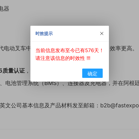
电器
时效提示
代电动叉车中的传统铅酸电池，技术更先进，效率更高。
当前信息发布至今已有576天！
请注意该信息的时效性 !!!
015质量认证
，确保产品质量符合国际标准。
确定
、电池管理系统（BMS）、连接器及充电器，并在阿根
公司基本信息及产品材料发至邮箱：b2b@fastexpo.