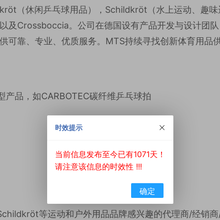
ildkröt（休闲乒乓球用品），Schildkröt（水上运
球用品）以及Crossboccia。公司在德国设有产品开发与设
供可靠、专业、优质服务。MTS持续寻找创新体育用品
型产品，如CARBOTEC碳纤维乒乓球拍
时效提示
当前信息发布至今已有1071天！
请注意该信息的时效性 !!!
确定
kröt、Schildkröt等运动和户外用品品牌感兴趣的代理商/经销