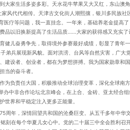
到大家生活多姿多彩。天水花牛苹果又大又红，东山澳角
让家风代代相传。天津古文化街人潮熙攘，银川多民族社
教育医疗等问题，我一直挂念。一年来，基础养老金提高
费品以旧换新提高了生活品质……大家的获得感又充实了
育健儿奋勇争先，取得境外参赛最好成绩，彰显了青年
民子弟兵展现新风貌。面对洪涝、台风等自然灾害，广大
、建设者、创业者，都在为梦想拼搏。我为国家勋章和
担当的奋斗者。
作为负责任大国，积极推动全球治理变革，深化全球南
功举办中非合作论坛北京峰会，在上合、金砖、亚太经合
护世界和平稳定注入更多正能量。
75周年，深情回望共和国的沧桑巨变。从五千多年中华文
，更铭刻在每个华夏儿女心中。党的二十届三中全会胜利召