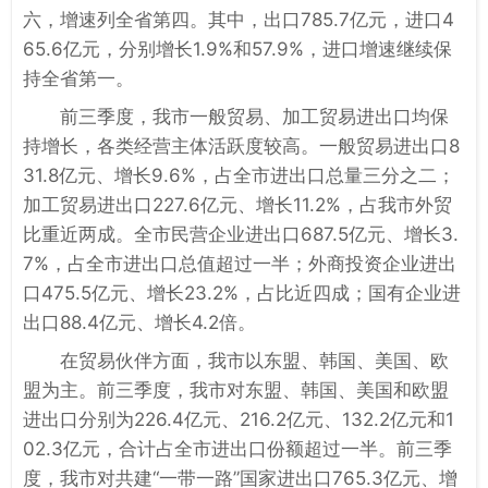
六，增速列全省第四。其中，出口785.7亿元，进口4
65.6亿元，分别增长1.9%和57.9%，进口增速继续保
持全省第一。
前三季度，我市一般贸易、加工贸易进出口均保
持增长，各类经营主体活跃度较高。一般贸易进出口8
31.8亿元、增长9.6%，占全市进出口总量三分之二；
加工贸易进出口227.6亿元、增长11.2%，占我市外贸
比重近两成。全市民营企业进出口687.5亿元、增长3.
7%，占全市进出口总值超过一半；外商投资企业进出
口475.5亿元、增长23.2%，占比近四成；国有企业进
出口88.4亿元、增长4.2倍。
在贸易伙伴方面，我市以东盟、韩国、美国、欧
盟为主。前三季度，我市对东盟、韩国、美国和欧盟
进出口分别为226.4亿元、216.2亿元、132.2亿元和1
02.3亿元，合计占全市进出口份额超过一半。前三季
度，我市对共建“一带一路”国家进出口765.3亿元、增