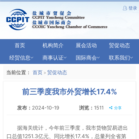
登录
首页
机构简介
展会活动
贸促动态
经贸信息
商事认证
国际商会
联系我们
当前位置：
首页
贸促动态
>
前三季度我市外贸增长17.4%
发布：
2024-10-19
浏览：
1511
分享
据海关统计，今年前三季度，我市货物贸易进出
口总值1251.3亿元、同比增长17.4%，总量列全省第