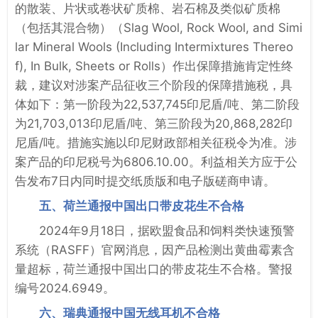
的散装、片状或卷状矿质棉、岩石棉及类似矿质棉
（包括其混合物）（Slag Wool, Rock Wool, and Simi
lar Mineral Wools (Including Intermixtures Thereo
f), In Bulk, Sheets or Rolls）作出保障措施肯定性终
裁，建议对涉案产品征收三个阶段的保障措施税，具
体如下：第一阶段为22,537,745印尼盾/吨、第二阶段
为21,703,013印尼盾/吨、第三阶段为20,868,282印
尼盾/吨。措施实施以印尼财政部相关征税令为准。涉
案产品的印尼税号为6806.10.00。利益相关方应于公
告发布7日内同时提交纸质版和电子版磋商申请。
五、荷兰通报中国出口带皮花生不合格
2024年9月18日，据欧盟食品和饲料类快速预警
系统（RASFF）官网消息，因产品检测出黄曲霉素含
量超标，荷兰通报中国出口的带皮花生不合格。警报
编号2024.6949。
六、瑞典通报中国无线耳机不合格