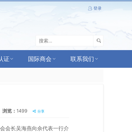
登录
认证
国际商会
联系我们
浏览：
1499
分享
促会会长吴海燕向佘代表一行介