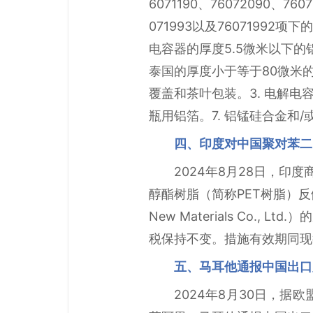
6071190、76072090、7607
071993以及7607199
电容器的厚度5.5微米以下
泰国的厚度小于等于80微米
覆盖和茶叶包装。3. 电解电
瓶用铝箔。7. 铝锰硅合金和/
四、印度对中国聚对苯二
2024年8月28日，印
醇酯树脂（简称PET树脂）反
New Materials Co.
税保持不变。措施有效期同现行
五、马耳他通报中国出口
2024年8月30日，