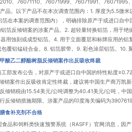
2010、76071110、76071999、76071991、76071995
2项下的产品。以下产品不在本次调查范围内：1. 厚度为5.5
的铝箔在本案的调查范围内），明确排除原产于或进口自中
的铝箔反倾销案的涉案产品。2. 超轻量转换铝箔，用于
容器用蚀刻或成型铝箔。4. 用于立面覆层和标牌应用的铝复
或包覆铝锰硅合金。8. 铝箔胶带。9. 彩色涂层铝箔。10.
甲酸乙二醇酯树脂反倾销案作出反吸收终裁
度商工部发布公告，对原产于或进口自中国的特性粘度≥0.7
倾销案作出反吸收肯定性终裁，建议将中国生产商万凯新材
, Ltd.）的反倾销税由15.54美元/公吨调整为40.41美元/公
反倾销措施期限。涉案产品的印度海关编码为39076190和
膳食补充剂不合格
据欧盟食品和饲料类快速预警系统（RASFF）官网消息，