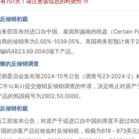
701天！请注意该信息的时效性 !!!
反倾销初裁
务部宣布对进口自中国、泰国和越南的纸盘（Certain Pap
的倾销率为0.00%-1039.05%。美国商务部预计将于2
4823.69.0040项下产品。
烯的反倾销调查
贸易委员会发布第2024-15号公告（调查号23-2024-
C주식회사提交撤销反倾销调查的申请，决定终止对原产于中国
的韩国税号为2902.50.0000。
反倾销初裁
商工部发布公告，对原产于或进口自中国的厚度不超过80微米的铝
国的涉案产品征收临时反倾销税，税额为619－873美元