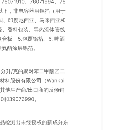
、76071910、76071994、76
微米以下，非电容器用铝箔（用于
国、印度尼西亚、马来西亚和
绝缘、香料包装、导热流体管线
合板。5.包覆铝箔。6. 啤酒
 聚氨酯涂层铝箔。
2分升/克的聚对苯二甲酸乙二
料股份有限公司（Wankai
吨，中国其他生产商/出口商的反倾销
39076990。
因产品检测出未经授权的新成分东