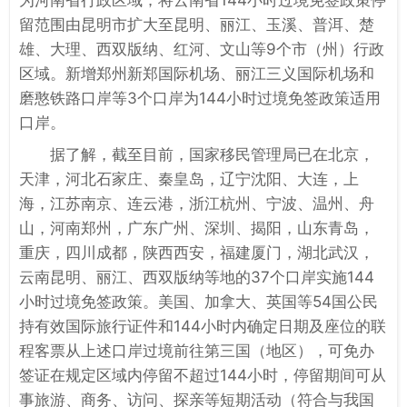
留范围由昆明市扩大至昆明、丽江、玉溪、普洱、楚
雄、大理、西双版纳、红河、文山等9个市（州）行政
区域。新增郑州新郑国际机场、丽江三义国际机场和
磨憨铁路口岸等3个口岸为144小时过境免签政策适用
口岸。
据了解，截至目前，国家移民管理局已在北京，
天津，河北石家庄、秦皇岛，辽宁沈阳、大连，上
海，江苏南京、连云港，浙江杭州、宁波、温州、舟
山，河南郑州，广东广州、深圳、揭阳，山东青岛，
重庆，四川成都，陕西西安，福建厦门，湖北武汉，
云南昆明、丽江、西双版纳等地的37个口岸实施144
小时过境免签政策。美国、加拿大、英国等54国公民
持有效国际旅行证件和144小时内确定日期及座位的联
程客票从上述口岸过境前往第三国（地区），可免办
签证在规定区域内停留不超过144小时，停留期间可从
事旅游、商务、访问、探亲等短期活动（符合与我国