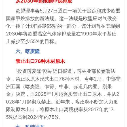
从2030年起限制甲烷排放
欧盟理事会5月27日通过一项关于追踪和减少欧盟
国家甲烷排放的新法规。这一法规是欧盟应对气候变
化一揽子计划“减碳55%”的一部分，该计划旨在实现到
2030年将欧盟温室气体净排放量在1990年水平基础
上减少至少55%的目标。
六、喀麦隆
禁止出口76种木材原木
“投资喀麦隆”网站近日报道，喀林业部长签署法
令，禁止以原木形式出口76种木材。今年2月，中部非
洲五国（喀麦隆、乍得、中非、赤道几内亚、刚果
金）决定，自2025年1月起逐步禁止出口原木，并从2
028年1月起彻底禁止。近年来，喀政府不断加大力度
限制原木出口，将原木出口离境税率从2017年的17.
5%提高到2024年的75%。
七、科特迪瓦