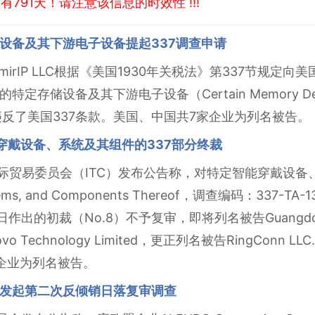
791天！请注意该信息的时效性 !!!
设备及其下游电子设备提起337调查申请
imirIP LLC根据《美国1930年关税法》第337节规
设备及其下游电子设备（Certain Memory Devices an
 Same）违反了美国337条款。美国、中国共7家企业为列名被告。
能穿戴设备、系统及其组件的337部分终裁
国际贸易委员会（ITC）发布公告称，对特定智能穿戴设备、系统
 Systems, and Components Thereof，调查编码：33
的初裁（No.8）不予复审，即将列名被告Guangdong Jiu 
enovo Technology Limited，更正列名被告RingCo
企业为列名被告。
发起第二次反倾销日落复审调查