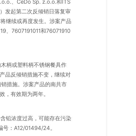
、CeDo Sp. z.o.o.和ITS
Rolls）发起第二次反倾销日落复审
否将继续或再度发生。涉案产品
19、7607191011和76071910
西的木柄或塑料柄不锈钢餐具作
案产品反倾销措施不变，继续对
倾销措施。涉案产品的南共市
之日起生效，有效期为两年。
焊料含铅浓度过高，可能存在污染
12/01494/24。