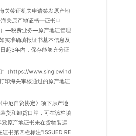
向海关签证机关申请签发原产地
n/）—海关原产地证书—证书申
ov.cn）—税费业务—原产地证管理
，如实准确填报证书基本信息及
日起3年内，保存能够充分证
://www.singlewind
cn）自行打印海关审核通过的原产地证
《中厄自贸协定》项下原产地
及装货和卸货口岸，可在该栏填
因导致原产地证书未在货物装运
第四栏标注“ISSUED RE