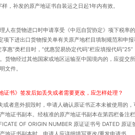
补发）字样，补发的原产地证书自装运之日起1年内有效。
理人在货物进口时申请享受《中厄自贸协定》项下税率的
协定项下进出口货物报关单有关原产地栏目填制规范和申
享惠”类栏目时，“优惠贸易协定代码”栏应填报代码“25
。货物经过其他国家或地区运输至中国境内的，应提交
明文件。
地证书》签发后如丢失或者需要更改，应怎样处理？
失或者意外损毁时，申请人确认原证书正本未被使用的，
证书副本。经核准的原产地证书副本在第四栏备注栏标注“CE
ERTIFICATE OF ORIGIN NUMBER 原证证书号 DAT
产地证书副本时，申请人应详细填写更改/重发申请书。