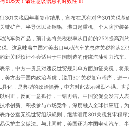
805天！请注意该信息的时效性 !!!
征301关税四年期复审结果，宣布在原有对华301关税
关键矿产、半导体以及钢铝、港口起重机、个人防护装
动汽车类产品，预计会将关税税率从目前的25%提高到约
关税。这意味着中国对美出口电动汽车的总体关税将从27.5
的新关税预计不会适用于中国制造的传统汽油动力汽车
表示，中方一贯反对违反世贸规则单方面加征关税，将
，美方出于国内政治考虑，滥用301关税复审程序，进一
工具化，是典型的政治操弄，中方对此表示强烈不满。世贸
以纠正，反而一意孤行，一错再错。中国贸促会发言人
技术创新、积极参与市场竞争，深度融入全球供应链，
表办公室无视世贸组织规则，继续滥用301关税复审程
易保护主义做法。与此同时，美国还为本国电动汽车、