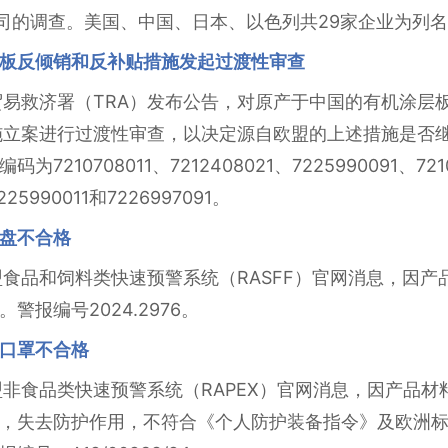
公司的调查。美国、中国、日本、以色列共29家企业为列
板反倾销和反补贴措施发起过渡性审查
易救济署（TRA）发布公告，对原产于中国的有机涂层板（Organi
贴措施立案进行过渡性审查，以决定源自欧盟的上述措施是否
10708011、7212408021、7225990091、72107
225990011和7226997091。
盘不合格
欧盟食品和饲料类快速预警系统（RASFF）官网消息，因
报编号2024.2976。
口罩不合格
欧盟非食品类快速预警系统（RAPEX）官网消息，因产品
，失去防护作用，不符合《个人防护装备指令》及欧洲标准