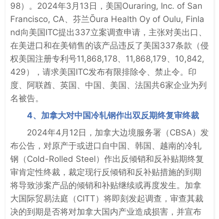
98）。2024年3月13日，美国Ouraring, Inc. of San
Francisco, CA、芬兰Ōura Health Oy of Oulu, Finla
nd向美国ITC提出337立案调查申请，主张对美出口、
在美进口和在美销售的该产品违反了美国337条款（侵
权美国注册专利号11,868,178、11,868,179、10,842,
429），请求美国ITC发布有限排除令、禁止令。印
度、阿联酋、英国、中国、美国、法国共6家企业为列
名被告。
4、加拿大对中国冷轧钢作出双反期终复审终裁
2024年4月12日，加拿大边境服务署（CBSA）发
布公告，对原产于或进口自中国、韩国、越南的冷轧
钢（Cold-Rolled Steel）作出反倾销和反补贴期终复
审肯定性终裁，裁定现行反倾销和反补贴措施的到期
将导致涉案产品的倾销和补贴继续或再度发生。加拿
大国际贸易法庭（CITT）将即刻发起调查，审查其裁
决的到期是否将对加拿大国内产业造成损害，并宣布