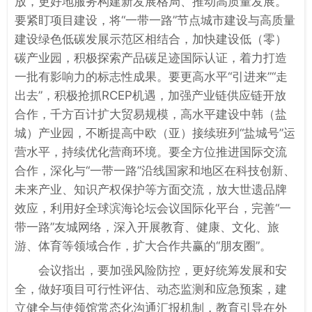
放，更好地服务构建新发展格局、推动高质量发展。
要紧盯项目建设，将“一带一路”节点城市建设与高质量
建设绿色低碳发展示范区相结合，加快建设低（零）
碳产业园，积极探索产品碳足迹国际认证，着力打造
一批有影响力的标志性成果。要更高水平“引进来”“走
出去”，积极抢抓RCEP机遇，加强产业链供应链开放
合作，千方百计扩大贸易规模，高水平建设中韩（盐
城）产业园，不断提高中欧（亚）接续班列“盐城号”运
营水平，持续优化营商环境。要全方位推进国际交流
合作，深化与“一带一路”沿线国家和地区在科技创新、
未来产业、知识产权保护等方面交流，放大世遗品牌
效应，利用好全球滨海论坛会议国际化平台，完善“一
带一路”友城网络，深入开展教育、健康、文化、旅
游、体育等领域合作，扩大合作共赢的“朋友圈”。
会议指出，要加强风险防控，更好统筹发展和安
全，做好项目可行性评估、动态监测和应急预案，建
立健全与使领馆常态化沟通汇报机制，教育引导在外