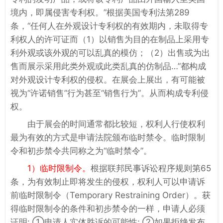
境内，即属侵害专利权。”根据美国专利法第289
条，“任何人在外观设计专利权的有效期内，未取得专
利权人的许可证而（1）以销售为目的在制品上采用专
利外观或该外观的可以乱真的模仿；（2）出售或为出
售而展示采用此类外观或此类乱真的仿制品…”都构成
对外观设计专利权的侵权。在展会上展出，有可能被
视为“许诺销售”行为甚至“销售行为”。从而构成专利侵
权。
由于展会的时间通常都比较短，权利人行使权利
最为有效的方式是申请法院颁布临时禁令。临时限制
令和初步禁令共同称之为“临时禁令”。
1）临时限制令。
根据联邦民事诉讼程序规则第65
条，为有效制止即将发生的侵权，权利人可以申请诉
前临时限制令（Temporary Restraining Order）。获
得临时限制令的条件和初步禁令的一样，申请人必须
证明: ①申请人实体胜诉的可能性; ②如果拒绝发布